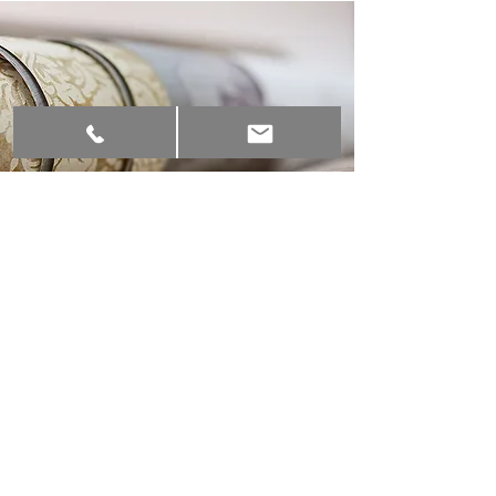
DER
FARBTRESEN
UNSER ONLINE SHOP
Jetzt Farben und Tapeten von
Little Greene online bestellen
und versandkostenfrei nach
Hause schicken lassen.