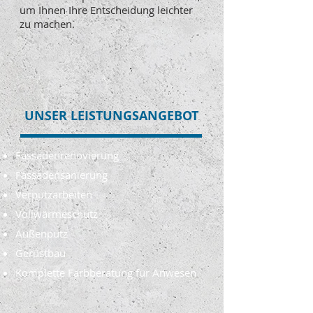
um Ihnen Ihre Entscheidung leichter
zu machen.
UNSER LEISTUNGSANGEBOT
Fassadenrenovierung
Fassadensanierung
Verputzarbeiten
Vollwärmeschutz
Außenputz
Gerüstbau
Komplette Farbberatung für Anwesen